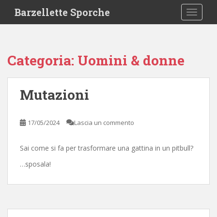
S
Barzellette Sporche
TOGGLE
k
i
p
t
Categoria:
Uomini & donne
o
m
a
Mutazioni
i
n
c
17/05/2024
Lascia un commento
o
n
Sai come si fa per trasformare una gattina in un pitbull?
t
e
…sposala!
n
t