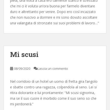
piedi, una volta a casa ero talmente stanco e stressato
che mi ci è voluta un’ora buona per farmelo diventare
duro e altrettanto per venire. Dopo ero così incazzato
che non riuscivo a dormire e mi sono dovuto ascoltare
una valangata di stronzate sui suoi problemi di lavoro…”
Mi scusi
08/09/2020
Lascia un commento
Nel corridoio di un hotel un uomo di fretta gira l’angolo
e sbatte contro una ragazza, colpendola al seno. Lei si
ritira dolorante e lui prontamente: “Mi scusi signorina,
ma se il suo cuore è morbido come il suo seno so che
mi perdonerà.”