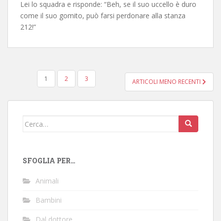
Lei lo squadra e risponde: “Beh, se il suo uccello è duro
come il suo gomito, può farsi perdonare alla stanza
212!”
NAVIGAZIONE
1
2
3
ARTICOLI MENO RECENTI
ARTICOLI
Cerca:
SFOGLIA PER…
Animali
Bambini
Dal dottore