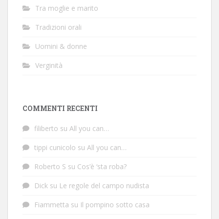
Tra moglie e marito
Tradizioni orali
Uomini & donne
Verginità
COMMENTI RECENTI
filiberto
su
All you can…
tippi cunicolo
su
All you can…
Roberto S
su
Cos’è ‘sta roba?
Dick
su
Le regole del campo nudista
Fiammetta
su
Il pompino sotto casa