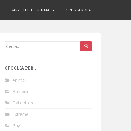
BARZELLETTE PER TEMA
COS’È ‘STA ROBA?
Cerca:
SFOGLIA PER…
Animali
Bambini
Dal dottore
Extreme
Gay