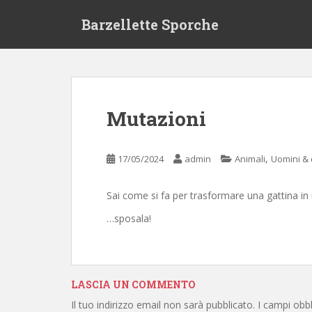
S
Barzellette Sporche
k
i
p
t
o
m
Mutazioni
a
i
n
,
17/05/2024
admin
Animali
Uomini &
c
o
Sai come si fa per trasformare una gattina in 
n
t
…sposala!
e
n
t
LASCIA UN COMMENTO
Il tuo indirizzo email non sarà pubblicato.
I campi obb