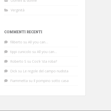
Uomini & donne
Verginità
COMMENTI RECENTI
filiberto
su
All you can…
tippi cunicolo
su
All you can…
Roberto S
su
Cos’è ‘sta roba?
Dick
su
Le regole del campo nudista
Fiammetta
su
Il pompino sotto casa