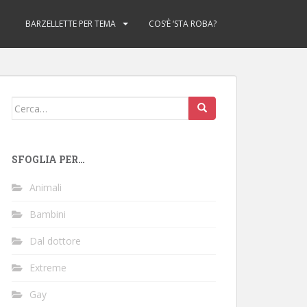
BARZELLETTE PER TEMA
COS’È ‘STA ROBA?
Cerca:
SFOGLIA PER…
Animali
Bambini
Dal dottore
Extreme
Gay