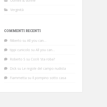
Uomini & donne
Verginità
COMMENTI RECENTI
filiberto
su
All you can…
tippi cunicolo
su
All you can…
Roberto S
su
Cos’è ‘sta roba?
Dick
su
Le regole del campo nudista
Fiammetta
su
Il pompino sotto casa