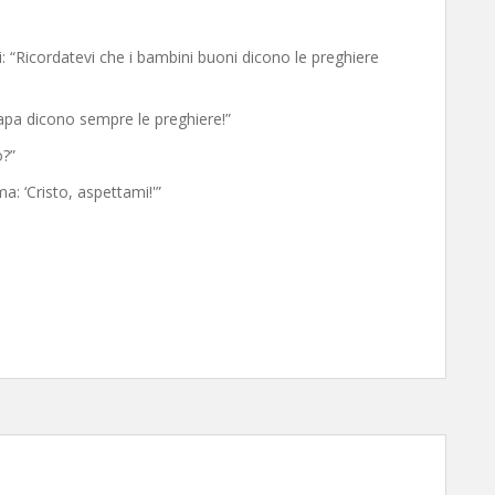
i: “Ricordatevi che i bambini buoni dicono le preghiere
apa dicono sempre le preghiere!”
o?”
a: ‘Cristo, aspettami!'”