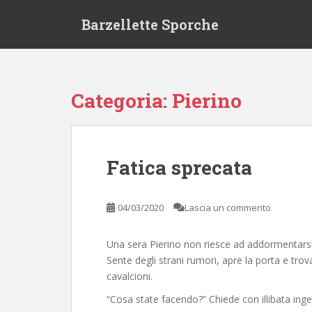
S
Barzellette Sporche
k
i
p
t
o
Categoria:
Pierino
m
a
i
n
Fatica sprecata
c
o
n
04/03/2020
Lascia un commento
t
e
Una sera Pierino non riesce ad addormentarsi, 
n
Sente degli strani rumori, apre la porta e trova 
t
cavalcioni.
“Cosa state facendo?” Chiede con illibata inge