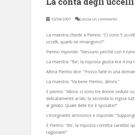
La conta degli uccelli
10/04/2007
Lascia un commento
La maestra chiede a Pierino: “Ci sono 5 uccell
uccelli, quanti ne rimangono?”
Pierino risponde: “Nessuno perchè con il rumor
La maestra: “Be’, la risposta giusta era 4 ma 
Allora Pierino dice: “Posso farle io una dom
La maestra: “Va bene Pierino, dimmi.”
E pierino: “Allora: ci sono tre donne sedute s
delicatamente ai lati, la seconda lo ingoia tut
al gelato. Quale delle tre è sposata?”
L’insegnante arrossisce e risponde: “Suppongo 
E Pierino: “Be’, la risposta corretta sarebbe q
ragionare!”