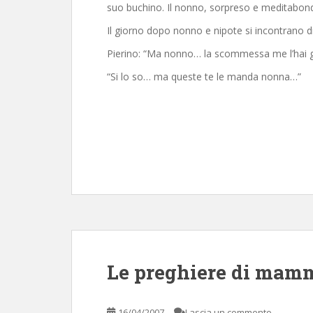
suo buchino. Il nonno, sorpreso e meditabond
Il giorno dopo nonno e nipote si incontrano di 
Pierino: “Ma nonno… la scommessa me l’hai gi
“Si lo so… ma queste te le manda nonna…”
Le preghiere di mam
16/04/2007
Lascia un commento