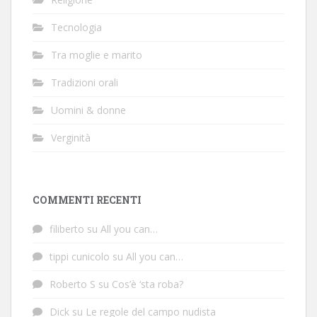
Tecnologia
Tra moglie e marito
Tradizioni orali
Uomini & donne
Verginità
COMMENTI RECENTI
filiberto
su
All you can…
tippi cunicolo
su
All you can…
Roberto S
su
Cos’è ‘sta roba?
Dick
su
Le regole del campo nudista