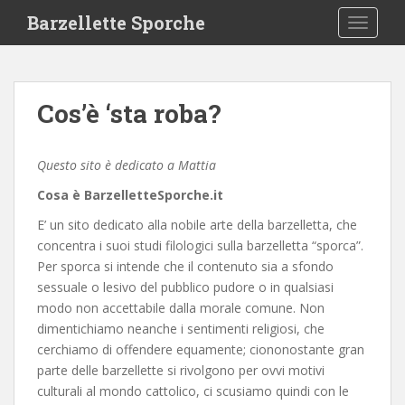
S
Barzellette Sporche
TOGGLE
k
i
p
t
Cos’è ‘sta roba?
o
m
a
Questo sito è dedicato a Mattia
i
Cosa è BarzelletteSporche.it
n
c
E’ un sito dedicato alla nobile arte della barzelletta, che
o
concentra i suoi studi filologici sulla barzelletta “sporca”.
n
Per sporca si intende che il contenuto sia a sfondo
t
sessuale o lesivo del pubblico pudore o in qualsiasi
e
modo non accettabile dalla morale comune. Non
n
dimentichiamo neanche i sentimenti religiosi, che
t
cerchiamo di offendere equamente; ciononostante gran
parte delle barzellette si rivolgono per ovvi motivi
culturali al mondo cattolico, ci scusiamo quindi con le