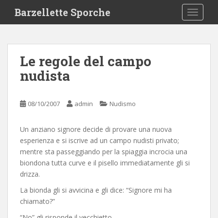
S
Barzellette Sporche
TOGGLE
k
i
p
t
Le regole del campo
o
nudista
m
a
i
08/10/2007
admin
Nudismo
n
c
o
Un anziano signore decide di provare una nuova
n
esperienza e si iscrive ad un campo nudisti privato;
t
mentre sta passeggiando per la spiaggia incrocia una
e
biondona tutta curve e il pisello immediatamente gli si
n
drizza.
t
La bionda gli si avvicina e gli dice: “Signore mi ha
chiamato?”
“No” gli risponde il vecchietto.