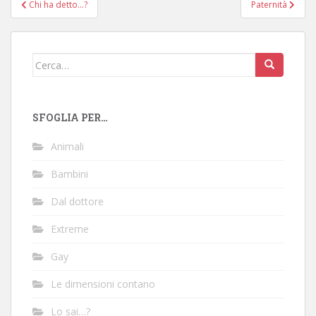
Navigazione
Chi ha detto…?
Paternità
articoli
Cerca:
SFOGLIA PER…
Animali
Bambini
Dal dottore
Extreme
Gay
Le dimensioni contano
Lo sai…?