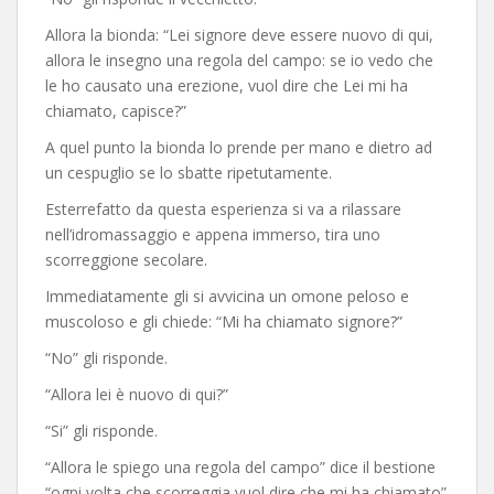
Allora la bionda: “Lei signore deve essere nuovo di qui,
allora le insegno una regola del campo: se io vedo che
le ho causato una erezione, vuol dire che Lei mi ha
chiamato, capisce?”
A quel punto la bionda lo prende per mano e dietro ad
un cespuglio se lo sbatte ripetutamente.
Esterrefatto da questa esperienza si va a rilassare
nell’idromassaggio e appena immerso, tira uno
scorreggione secolare.
Immediatamente gli si avvicina un omone peloso e
muscoloso e gli chiede: “Mi ha chiamato signore?”
“No” gli risponde.
“Allora lei è nuovo di qui?”
“Si” gli risponde.
“Allora le spiego una regola del campo” dice il bestione
“ogni volta che scorreggia vuol dire che mi ha chiamato”