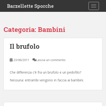
S
Barzellette Sporche
TOGGLE
k
i
p
t
Categoria:
Bambini
o
m
a
Il brufolo
i
n
c
23/06/2011
Lascia un commento
o
n
Che differenza c’è fra un brufolo e un pedofilo?
t
e
Nessuna: entrambi vengono in faccia ai bambini.
n
t