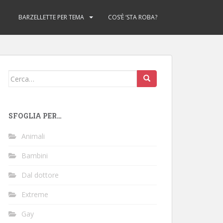
BARZELLETTE PER TEMA
COS’È ‘STA ROBA?
Cerca:
SFOGLIA PER…
Animali
Bambini
Dal dottore
Extreme
Gay