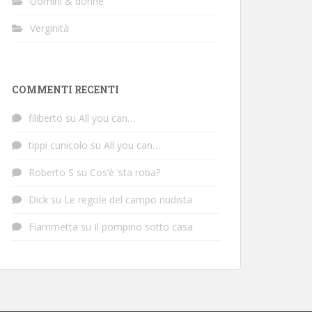
Uomini & donne
Verginità
COMMENTI RECENTI
filiberto
su
All you can…
tippi cunicolo
su
All you can…
Roberto S
su
Cos’è ‘sta roba?
Dick
su
Le regole del campo nudista
Fiammetta
su
Il pompino sotto casa