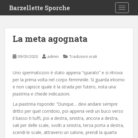
S
Barzellette Sporche
TOGGLE
k
i
p
t
La meta agognata
o
m
a
09/03/2020
admin
Tradizioni orali
i
n
Uno spermatozoo è stato appena “sparato” e si ritrova
c
per la prima volta nel corpo femminile. Si guarda intorno
o
e non capisce quale è la strada per l’utero, nota una
n
piastrina e chiede indicazioni.
t
e
La piastrina risponde: “Dunque… devi andare sempre
n
dritto per quel corridoio, poi appena vedi un buco verso
t
il basso ti tuffi, poi a destra, sinistra, ancora a destra,
sali per delle scale, svolti a sinistra, terza porta a destra,
scendi le scale, attraversi un salone, prendi la quarta