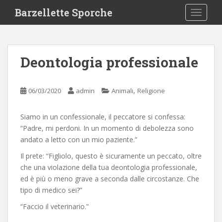
S
Barzellette Sporche
TOGGLE
k
i
p
t
Deontologia professionale
o
m
a
,
06/03/2020
admin
Animali
Religione
i
n
Siamo in un confessionale, il peccatore si confessa:
c
“Padre, mi perdoni. In un momento di debolezza sono
o
andato a letto con un mio paziente.”
n
t
Il prete: “Figliolo, questo è sicuramente un peccato, oltre
e
che una violazione della tua deontologia professionale,
n
ed è più o meno grave a seconda dalle circostanze. Che
t
tipo di medico sei?”
“Faccio il veterinario.”