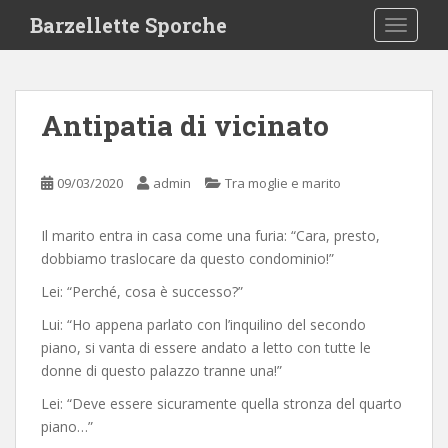
S
Barzellette Sporche
TOGGLE
k
i
p
t
Antipatia di vicinato
o
m
a
09/03/2020
admin
Tra moglie e marito
i
n
Il marito entra in casa come una furia: “Cara, presto,
c
dobbiamo traslocare da questo condominio!”
o
n
Lei: “Perché, cosa è successo?”
t
Lui: “Ho appena parlato con l’inquilino del secondo
e
piano, si vanta di essere andato a letto con tutte le
n
donne di questo palazzo tranne una!”
t
Lei: “Deve essere sicuramente quella stronza del quarto
piano…”