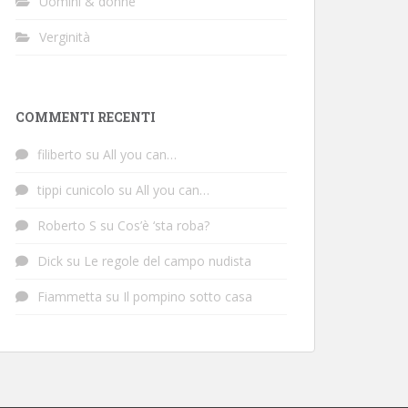
Uomini & donne
Verginità
COMMENTI RECENTI
filiberto
su
All you can…
tippi cunicolo
su
All you can…
Roberto S
su
Cos’è ‘sta roba?
Dick
su
Le regole del campo nudista
Fiammetta
su
Il pompino sotto casa