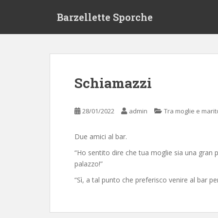
S
Barzellette Sporche
k
i
p
t
o
m
Schiamazzi
a
i
n
28/01/2022
admin
Tra moglie e marit
c
o
Due amici al bar.
n
t
“Ho sentito dire che tua moglie sia una gran p
e
palazzo!”
n
“Sì, a tal punto che preferisco venire al bar p
t