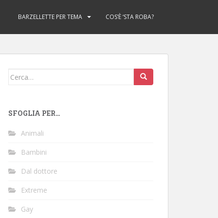
BARZELLETTE PER TEMA
COS’È ‘STA ROBA?
Cerca:
SFOGLIA PER…
Animali
Bambini
Dal dottore
Extreme
Gay