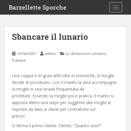
S
Barzellette Sporche
TOGGLE
k
i
p
t
Sbancare il lunario
o
m
a
,
16/04/2007
admin
Le dimensioni contano
i
Puttane
n
c
Una coppia e’ in gravi difficolta’ economiche, la moglie
o
decide di prostituirsi, cosi’ il marito la sera accompagna
n
la moglie in una strada frequentata da
t
prostitute. Essendo la moglie poco pratica, il marito si
e
apposta dietro una siepe per suggerire alla moglie le
n
risposte da dare ai clienti per contrattare sul
t
prezzo.
Si ferma il primo cliente: Cliente: “Quanto vuoi?”