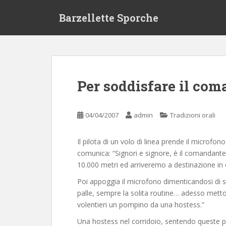
S
Barzellette Sporche
k
i
p
t
o
m
Per soddisfare il co
a
i
n
04/04/2007
admin
Tradizioni orali
c
o
Il pilota di un volo di linea prende il microfo
n
comunica: “Signori e signore, è il comandante
t
10.000 metri ed arriveremo a destinazione in 
e
n
Poi appoggia il microfono dimenticandosi di s
t
palle, sempre la solita routine… adesso metto 
volentieri un pompino da una hostess.”
Una hostess nel corridoio, sentendo queste par