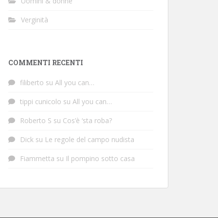
Uomini & donne
Verginità
COMMENTI RECENTI
filiberto
su
All you can…
tippi cunicolo
su
All you can…
Roberto S
su
Cos’è ‘sta roba?
Dick
su
Le regole del campo nudista
Fiammetta
su
Il pompino sotto casa