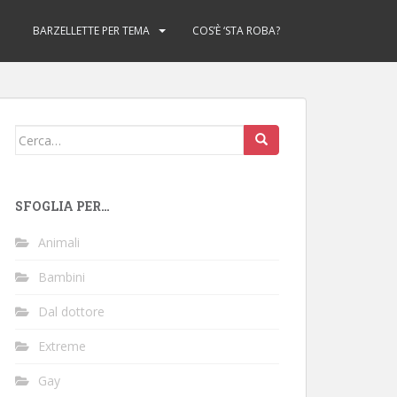
BARZELLETTE PER TEMA
COS’È ‘STA ROBA?
Cerca:
SFOGLIA PER…
Animali
Bambini
Dal dottore
Extreme
Gay