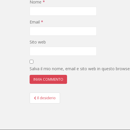
Nome
*
Email
*
Sito web
Salva il mio nome, email e sito web in questo brows
Navigazione
Il desiderio
articoli