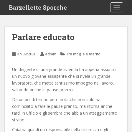
S
Barzellette Sporche
TOGGLE
k
i
p
t
Parlare educato
o
m
a
07/09/2020
admin
Tra moglie e marito
i
n
Un dirigente di una grande azienda ha appena assunto
c
un nuovo giovane assistente che si rivela un grande
o
lavoratore, che mette tantissimo impegno nel lavoro,
n
saltando anche le pause pranzo.
t
e
Da un po’ di tempo però nota che non solo ha
n
cominciato a fare le pause pranzo, ma ritorna anche
t
tardi in ufficio e gli sembra che abbia un atteggiamento
strano.
Chiama quindi un responsabile della sicurezza e gli