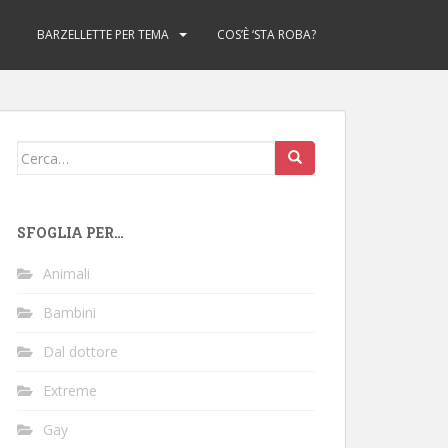
BARZELLETTE PER TEMA
COS’È ‘STA ROBA?
Cerca:
SFOGLIA PER…
Animali
Bambini
Dal dottore
Extreme
Gay