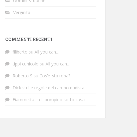
Uomini & donne
Verginità
COMMENTI RECENTI
filiberto
su
All you can…
tippi cunicolo
su
All you can…
Roberto S
su
Cos’è ‘sta roba?
Dick
su
Le regole del campo nudista
Fiammetta
su
Il pompino sotto casa