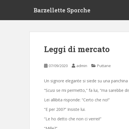
S
Barzellette Sporche
k
i
p
t
o
m
Leggi di mercato
a
i
n
07/09/2020
admin
Puttane
c
o
Un signore elegante si siede su una panchina d
n
t
“Scusi se mi permetto,” fa lui, “ma sarebbe d
e
Lei allibita risponde: “Certo che no!”
n
t
“E per 200?” Insiste lui.
“Le ho detto che non ci verrei!”
“Mille?”