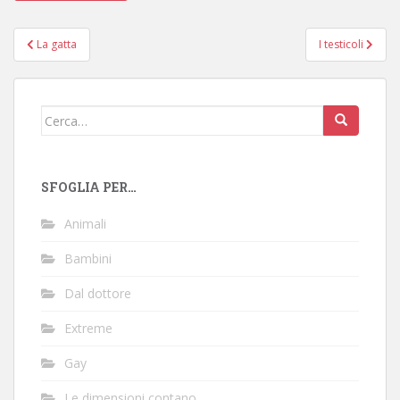
Navigazione
La gatta
I testicoli
articoli
Cerca:
SFOGLIA PER…
Animali
Bambini
Dal dottore
Extreme
Gay
Le dimensioni contano