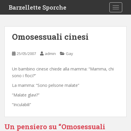
S
Barzellette Sporche
TOGGLE
k
i
p
t
Omosessuali cinesi
o
m
a
25/05/2007
admin
Gay
i
n
Un bambino cinese chiede alla mamma: “Mamma, chi
c
sono i floci?”
o
n
La mamma: “Sono pelsone malate”
t
“Malate glavi?”
e
n
“Inculabili”
t
Un pensiero su “Omosessuali