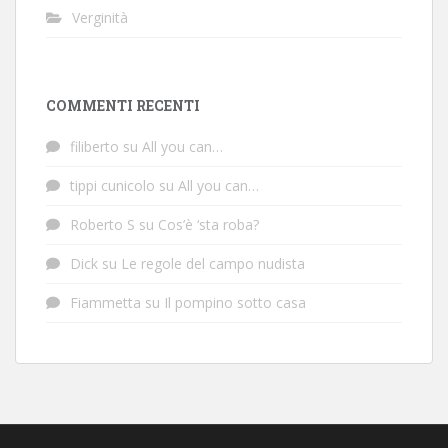
Verginità
COMMENTI RECENTI
filiberto
su
All you can…
tippi cunicolo
su
All you can…
Roberto S
su
Cos’è ‘sta roba?
Dick
su
Le regole del campo nudista
Fiammetta
su
Il pompino sotto casa