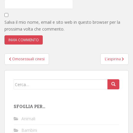
Salva il mio nome, email e sito web in questo browser per la
prossima volta che commento.
Navigazione
Omosessuali cinesi
L’aspirina
articoli
Cerca:
SFOGLIA PER…
Animali
Bambini