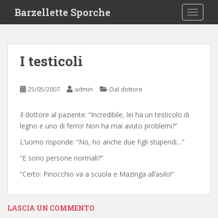
S
Barzellette Sporche
TOGGLE
k
i
p
t
I testicoli
o
m
a
25/05/2007
admin
Dal dottore
i
n
Il dottore al paziente: “Incredibile, lei ha un testicolo di
c
legno e uno di ferro! Non ha mai avuto problemi?”
o
n
L’uomo risponde: “No, ho anche due figli stupendi…”
t
“E sono persone normali?”
e
n
“Certo: Pinocchio va a scuola e Mazinga all’asilo!”
t
LASCIA UN COMMENTO