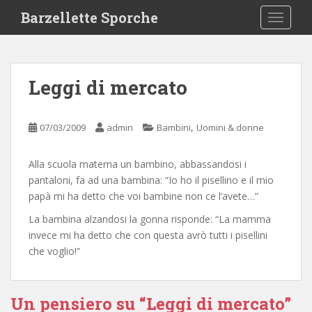
S
Barzellette Sporche
TOGGLE
k
i
p
t
Leggi di mercato
o
m
a
,
07/03/2009
admin
Bambini
Uomini & donne
i
n
Alla scuola materna un bambino, abbassandosi i
c
pantaloni, fa ad una bambina: “Io ho il pisellino e il mio
o
papà mi ha detto che voi bambine non ce l’avete…”
n
t
La bambina alzandosi la gonna risponde: “La mamma
e
invece mi ha detto che con questa avrò tutti i pisellini
n
che voglio!”
t
Un pensiero su “Leggi di mercato”