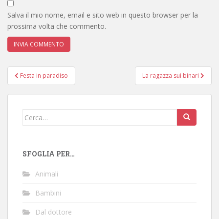
Salva il mio nome, email e sito web in questo browser per la
prossima volta che commento.
Navigazione
Festa in paradiso
La ragazza sui binari
articoli
Cerca:
SFOGLIA PER…
Animali
Bambini
Dal dottore