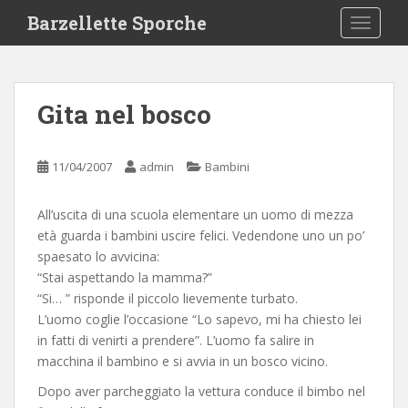
S
Barzellette Sporche
TOGGLE
k
i
p
t
Gita nel bosco
o
m
a
11/04/2007
admin
Bambini
i
n
All’uscita di una scuola elementare un uomo di mezza
c
età guarda i bambini uscire felici. Vedendone uno un po’
o
spaesato lo avvicina:
n
“Stai aspettando la mamma?”
t
“Si… ” risponde il piccolo lievemente turbato.
e
L’uomo coglie l’occasione “Lo sapevo, mi ha chiesto lei
n
in fatti di venirti a prendere”. L’uomo fa salire in
t
macchina il bambino e si avvia in un bosco vicino.
Dopo aver parcheggiato la vettura conduce il bimbo nel