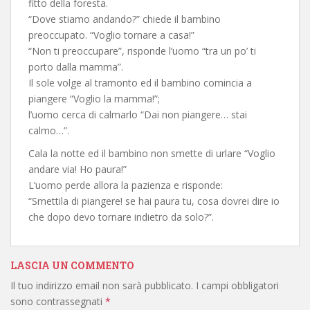
fitto della foresta.
“Dove stiamo andando?” chiede il bambino
preoccupato. “Voglio tornare a casa!”
“Non ti preoccupare”, risponde l’uomo “tra un po’ ti
porto dalla mamma”.
Il sole volge al tramonto ed il bambino comincia a
piangere “Voglio la mamma!”;
l’uomo cerca di calmarlo “Dai non piangere… stai
calmo…”.
Cala la notte ed il bambino non smette di urlare “Voglio
andare via! Ho paura!”
L’uomo perde allora la pazienza e risponde:
“Smettila di piangere! se hai paura tu, cosa dovrei dire io
che dopo devo tornare indietro da solo?”.
LASCIA UN COMMENTO
Il tuo indirizzo email non sarà pubblicato.
I campi obbligatori
sono contrassegnati
*