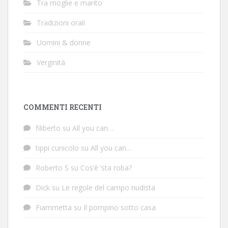
Tra moglie e marito
Tradizioni orali
Uomini & donne
Verginità
COMMENTI RECENTI
filiberto
su
All you can…
tippi cunicolo
su
All you can…
Roberto S
su
Cos’è ‘sta roba?
Dick
su
Le regole del campo nudista
Fiammetta
su
Il pompino sotto casa