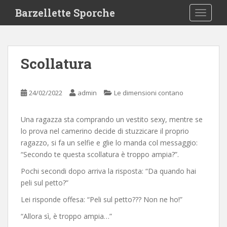
S
Barzellette Sporche
TOGGLE
k
i
p
t
Scollatura
o
m
a
24/02/2022
admin
Le dimensioni contano
i
n
Una ragazza sta comprando un vestito sexy, mentre se
c
lo prova nel camerino decide di stuzzicare il proprio
o
ragazzo, si fa un selfie e glie lo manda col messaggio:
n
“Secondo te questa scollatura è troppo ampia?”.
t
e
Pochi secondi dopo arriva la risposta: “Da quando hai
n
peli sul petto?”
t
Lei risponde offesa: “Peli sul petto??? Non ne ho!”
“Allora sì, è troppo ampia…”