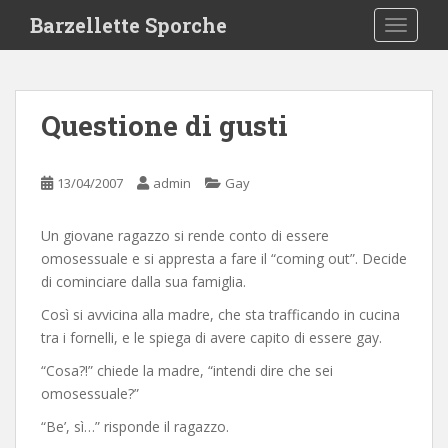
S
Barzellette Sporche
TOGGLE
k
i
p
t
Questione di gusti
o
m
a
13/04/2007
admin
Gay
i
n
Un giovane ragazzo si rende conto di essere
c
omosessuale e si appresta a fare il “coming out”. Decide
o
di cominciare dalla sua famiglia.
n
t
Così si avvicina alla madre, che sta trafficando in cucina
e
tra i fornelli, e le spiega di avere capito di essere gay.
n
“Cosa?!” chiede la madre, “intendi dire che sei
t
omosessuale?”
“Be’, sì…” risponde il ragazzo.