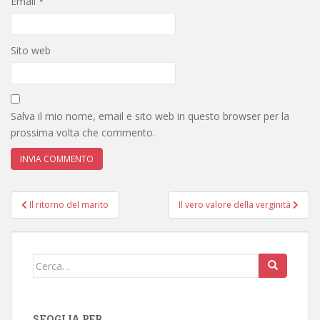
Email
*
Sito web
Salva il mio nome, email e sito web in questo browser per la
prossima volta che commento.
Navigazione
Il ritorno del marito
Il vero valore della verginità
articoli
Cerca:
SFOGLIA PER…