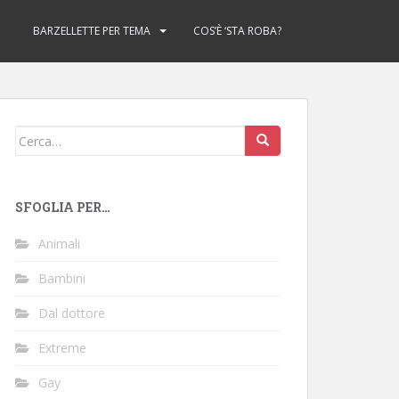
BARZELLETTE PER TEMA
COS’È ‘STA ROBA?
Cerca:
SFOGLIA PER…
Animali
Bambini
Dal dottore
Extreme
Gay