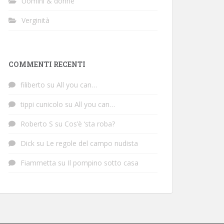
Uomini & donne
Verginità
COMMENTI RECENTI
filiberto
su
All you can…
tippi cunicolo
su
All you can…
Roberto S
su
Cos’è ‘sta roba?
Dick
su
Le regole del campo nudista
Fiammetta
su
Il pompino sotto casa