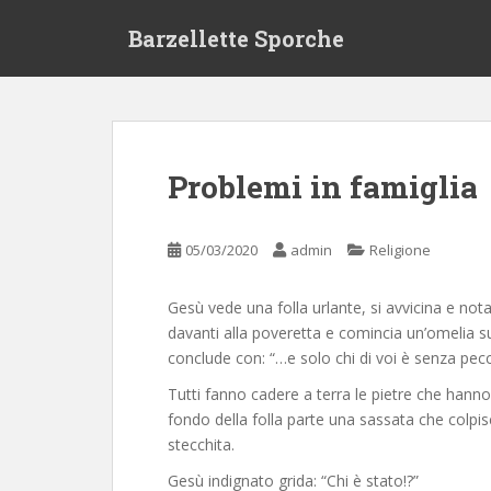
S
Barzellette Sporche
k
i
p
t
o
m
Problemi in famiglia
a
i
n
05/03/2020
admin
Religione
c
o
Gesù vede una folla urlante, si avvicina e not
n
davanti alla poveretta e comincia un’omelia su
t
conclude con: “…e solo chi di voi è senza pecca
e
n
Tutti fanno cadere a terra le pietre che han
t
fondo della folla parte una sassata che colpisc
stecchita.
Gesù indignato grida: “Chi è stato!?”