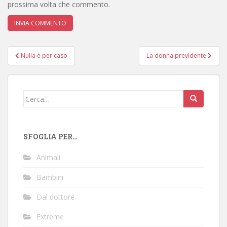
prossima volta che commento.
Navigazione
Nulla è per caso
La donna previdente
articoli
Cerca:
SFOGLIA PER…
Animali
Bambini
Dal dottore
Extreme