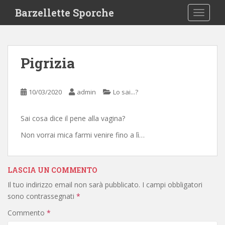
S
Barzellette Sporche
TOGGLE
k
i
p
t
Pigrizia
o
m
a
10/03/2020
admin
Lo sai...?
i
n
Sai cosa dice il pene alla vagina?
c
o
Non vorrai mica farmi venire fino a lì…
n
t
e
LASCIA UN COMMENTO
n
Il tuo indirizzo email non sarà pubblicato.
I campi obbligatori
t
sono contrassegnati
*
Commento
*