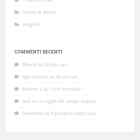
Uomini & donne
Verginità
COMMENTI RECENTI
filiberto
su
All you can…
tippi cunicolo
su
All you can…
Roberto S
su
Cos’è ‘sta roba?
Dick
su
Le regole del campo nudista
Fiammetta
su
Il pompino sotto casa