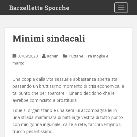
S
Barzellette Sporche
TOGGLE
k
i
p
t
Minimi sindacali
o
m
a
,
03/09/2020
admin
Puttane
Tra moglie e
i
marito
n
c
Una coppia dalla vita sessuale abbastanza aperta sta
o
passando un bruttissimo momento di crisi economica, a
n
tal punto che per sbarcare il lunario decidono che lei
t
avrebbe cominciato a prostituirsi.
e
n
I due si organizzano e una sera lui accompagna lei in
t
una strada malfamata di battuage vestita di tutto punto
con minigonna inguinale, calze a rete, tacchi vertiginosi,
trucco pesantissimo.