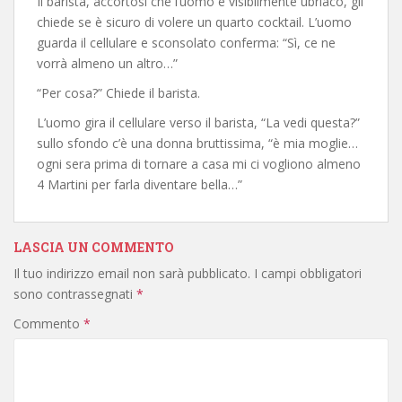
Il barista, accortosi che l’uomo è visibilmente ubriaco, gli
chiede se è sicuro di volere un quarto cocktail. L’uomo
guarda il cellulare e sconsolato conferma: “Sì, ce ne
vorrà almeno un altro…”
“Per cosa?” Chiede il barista.
L’uomo gira il cellulare verso il barista, “La vedi questa?”
sullo sfondo c’è una donna bruttissima, “è mia moglie…
ogni sera prima di tornare a casa mi ci vogliono almeno
4 Martini per farla diventare bella…”
LASCIA UN COMMENTO
Il tuo indirizzo email non sarà pubblicato.
I campi obbligatori
sono contrassegnati
*
Commento
*