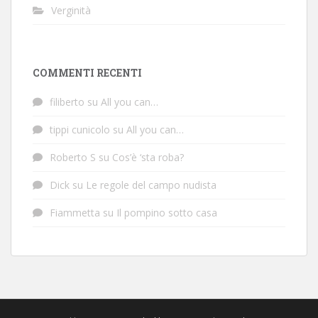
Verginità
COMMENTI RECENTI
filiberto
su
All you can…
tippi cunicolo
su
All you can…
Roberto S
su
Cos’è ‘sta roba?
Dick
su
Le regole del campo nudista
Fiammetta
su
Il pompino sotto casa