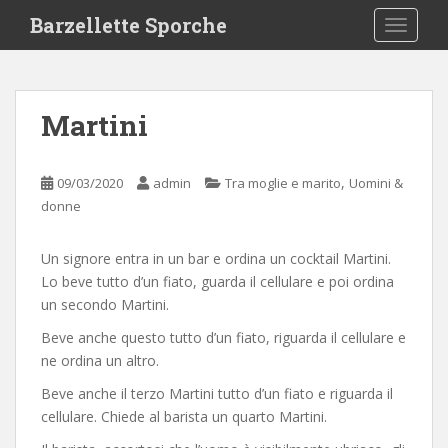
S
Barzellette Sporche
TOGGLE
k
i
p
t
Martini
o
m
a
,
09/03/2020
admin
Tra moglie e marito
Uomini &
i
donne
n
c
Un signore entra in un bar e ordina un cocktail Martini.
o
Lo beve tutto d’un fiato, guarda il cellulare e poi ordina
n
un secondo Martini.
t
e
Beve anche questo tutto d’un fiato, riguarda il cellulare e
n
ne ordina un altro.
t
Beve anche il terzo Martini tutto d’un fiato e riguarda il
cellulare. Chiede al barista un quarto Martini.