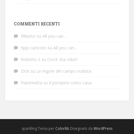
COMMENTI RECENTI
filiberto
su
All you can…
tippi cunicolo
su
All you can…
Roberto S
su
Cos’è ‘sta roba?
Dick
su
Le regole del campo nudista
Fiammetta
su
Il pompino sotto casa
sparkling Tema per
Colorlib
Disegnato da
WordPress