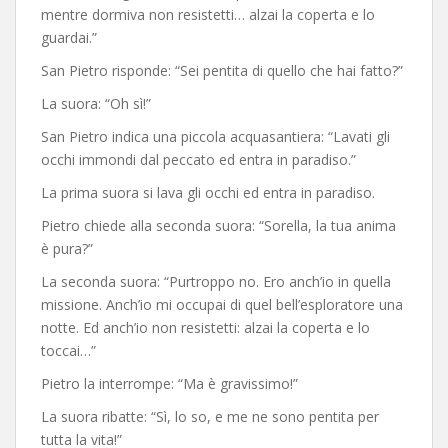
mentre dormiva non resistetti… alzai la coperta e lo
guardai.”
San Pietro risponde: “Sei pentita di quello che hai fatto?”
La suora: “Oh sì!”
San Pietro indica una piccola acquasantiera: “Lavati gli
occhi immondi dal peccato ed entra in paradiso.”
La prima suora si lava gli occhi ed entra in paradiso.
Pietro chiede alla seconda suora: “Sorella, la tua anima
è pura?”
La seconda suora: “Purtroppo no. Ero anch’io in quella
missione. Anch’io mi occupai di quel bell’esploratore una
notte. Ed anch’io non resistetti: alzai la coperta e lo
toccai…”
Pietro la interrompe: “Ma è gravissimo!”
La suora ribatte: “Sì, lo so, e me ne sono pentita per
tutta la vita!”