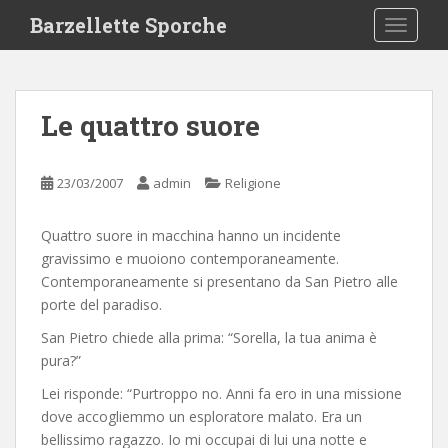
S
Barzellette Sporche
TOGGLE
k
i
p
t
Le quattro suore
o
m
a
23/03/2007
admin
Religione
i
n
Quattro suore in macchina hanno un incidente
c
gravissimo e muoiono contemporaneamente.
o
Contemporaneamente si presentano da San Pietro alle
n
porte del paradiso.
t
e
San Pietro chiede alla prima: “Sorella, la tua anima è
n
pura?”
t
Lei risponde: “Purtroppo no. Anni fa ero in una missione
dove accogliemmo un esploratore malato. Era un
bellissimo ragazzo. Io mi occupai di lui una notte e