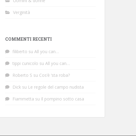
Uomini & donne
Verginità
COMMENTI RECENTI
filiberto
su
All you can…
tippi cunicolo
su
All you can…
Roberto S
su
Cos’è ‘sta roba?
Dick
su
Le regole del campo nudista
Fiammetta
su
Il pompino sotto casa