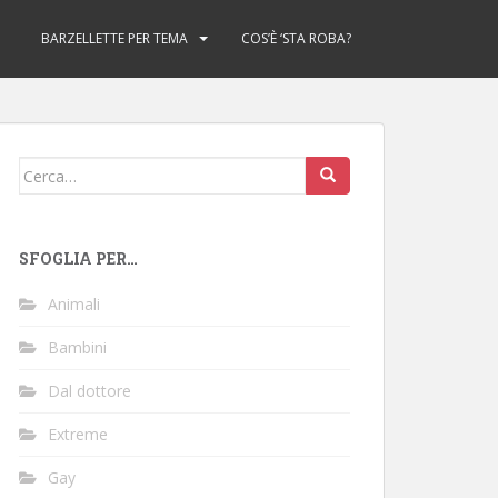
BARZELLETTE PER TEMA
COS’È ‘STA ROBA?
Cerca:
SFOGLIA PER…
Animali
Bambini
Dal dottore
Extreme
Gay