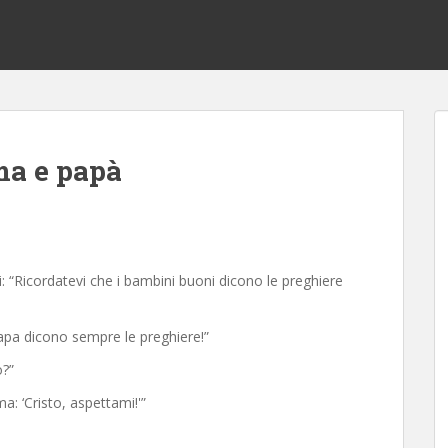
ma e papà
i: “Ricordatevi che i bambini buoni dicono le preghiere
apa dicono sempre le preghiere!”
o?”
a: ‘Cristo, aspettami!'”