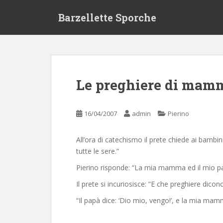
S
Barzellette Sporche
k
i
p
t
o
m
Le preghiere di mam
a
i
n
16/04/2007
admin
Pierino
c
o
All’ora di catechismo il prete chiede ai bambin
n
tutte le sere.”
t
e
Pierino risponde: “La mia mamma ed il mio p
n
Il prete si incuriosisce: “E che preghiere dicon
t
“Il papà dice: ‘Dio mio, vengo!’, e la mia mamm