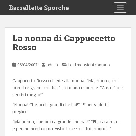
S
Barzellette Sporche
TOGGLE
k
i
p
t
La nonna di Cappuccetto
o
Rosso
m
a
i
06/04/2007
admin
Le dimensioni contano
n
c
o
Cappucetto Rosso chiede alla nonna: “Ma, nonna, che
n
orecchie grandi che hai!” La nonna risponde: “Cara, è per
t
sentirti meglio!”
e
“Nonna! Che occhi grandi che hai!” “E’ per vederti
n
meglio!”
t
“Ma nonna, che bocca grande che hai!!” “Eh, cara mia…
è perché non hai mai visto il cazzo di tuo nonno…”