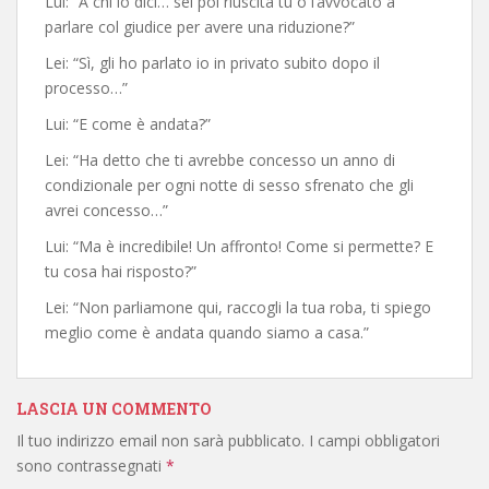
Lui: “A chi lo dici… sei poi riuscita tu o l’avvocato a
parlare col giudice per avere una riduzione?”
Lei: “Sì, gli ho parlato io in privato subito dopo il
processo…”
Lui: “E come è andata?”
Lei: “Ha detto che ti avrebbe concesso un anno di
condizionale per ogni notte di sesso sfrenato che gli
avrei concesso…”
Lui: “Ma è incredibile! Un affronto! Come si permette? E
tu cosa hai risposto?”
Lei: “Non parliamone qui, raccogli la tua roba, ti spiego
meglio come è andata quando siamo a casa.”
LASCIA UN COMMENTO
Il tuo indirizzo email non sarà pubblicato.
I campi obbligatori
sono contrassegnati
*