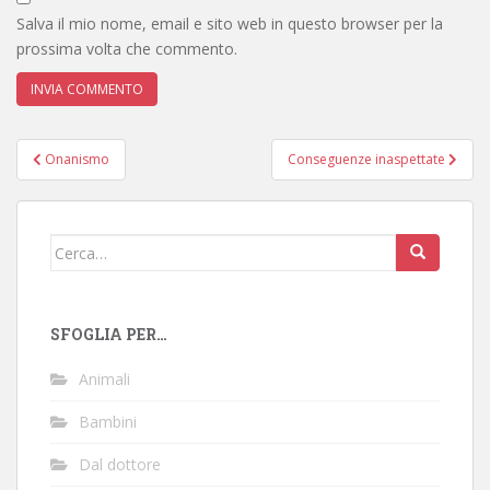
Salva il mio nome, email e sito web in questo browser per la
prossima volta che commento.
Navigazione
Onanismo
Conseguenze inaspettate
articoli
Cerca:
SFOGLIA PER…
Animali
Bambini
Dal dottore