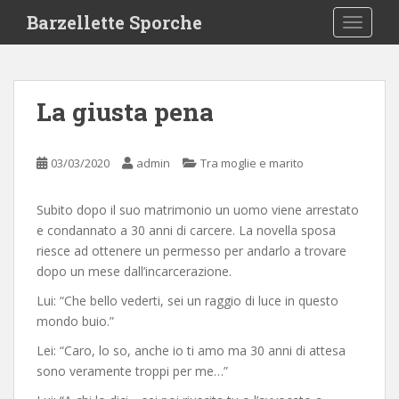
S
Barzellette Sporche
TOGGLE
k
i
p
t
La giusta pena
o
m
a
03/03/2020
admin
Tra moglie e marito
i
n
Subito dopo il suo matrimonio un uomo viene arrestato
c
e condannato a 30 anni di carcere. La novella sposa
o
riesce ad ottenere un permesso per andarlo a trovare
n
dopo un mese dall’incarcerazione.
t
e
Lui: “Che bello vederti, sei un raggio di luce in questo
n
mondo buio.”
t
Lei: “Caro, lo so, anche io ti amo ma 30 anni di attesa
sono veramente troppi per me…”