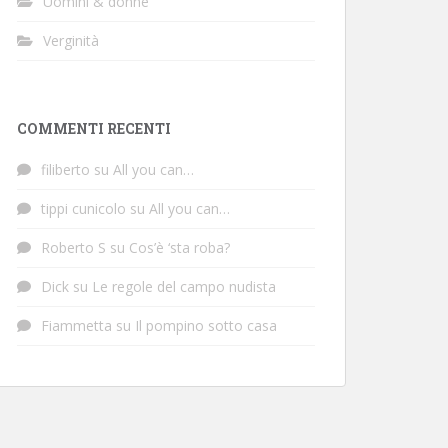
Uomini & donne
Verginità
COMMENTI RECENTI
filiberto
su
All you can…
tippi cunicolo
su
All you can…
Roberto S
su
Cos’è ‘sta roba?
Dick
su
Le regole del campo nudista
Fiammetta
su
Il pompino sotto casa