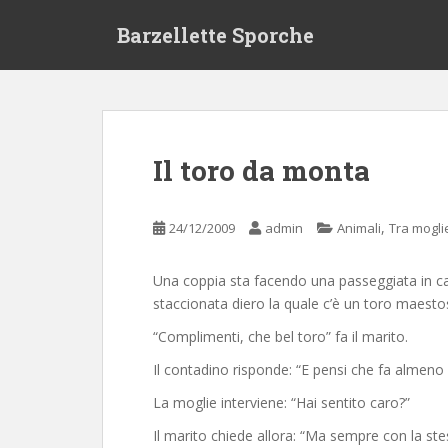
S
Barzellette Sporche
k
i
p
t
o
m
Il toro da monta
a
i
n
,
24/12/2009
admin
Animali
Tra mogli
c
o
Una coppia sta facendo una passeggiata in c
n
staccionata diero la quale c’è un toro maesto
t
e
“Complimenti, che bel toro” fa il marito.
n
Il contadino risponde: “E pensi che fa almeno
t
La moglie interviene: “Hai sentito caro?”
Il marito chiede allora: “Ma sempre con la st