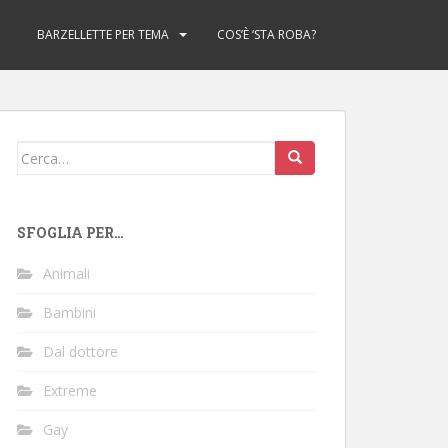
BARZELLETTE PER TEMA
COS’È ‘STA ROBA?
Cerca:
SFOGLIA PER…
Animali
Bambini
Dal dottore
Extreme
Gay