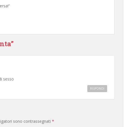
ersa!”
onta”
di sesso
RISPONDI
ligatori sono contrassegnati
*