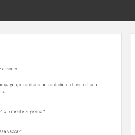
e e marito
ampagna, incontrano un contadino a fianco di una
so.
 4 o 5 monte al giorno!”
essa vacca?”