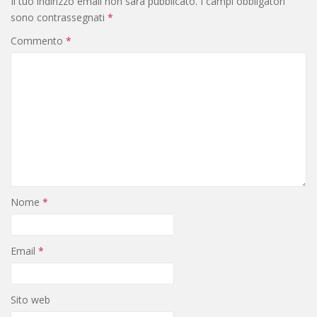
Il tuo indirizzo email non sarà pubblicato.
I campi obbligatori
sono contrassegnati
*
Commento
*
Nome
*
Email
*
Sito web