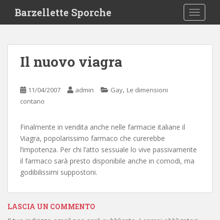
S
Barzellette Sporche
TOGGLE
k
i
p
t
Il nuovo viagra
o
m
a
,
11/04/2007
admin
Gay
Le dimensioni
i
contano
n
c
Finalmente in vendita anche nelle farmacie italiane il
o
Viagra, popolarissimo farmaco che curerebbe
n
l’impotenza. Per chi l’atto sessuale lo vive passivamente
t
il farmaco sarà presto disponibile anche in comodi, ma
e
godibilissimi suppostoni.
n
t
LASCIA UN COMMENTO