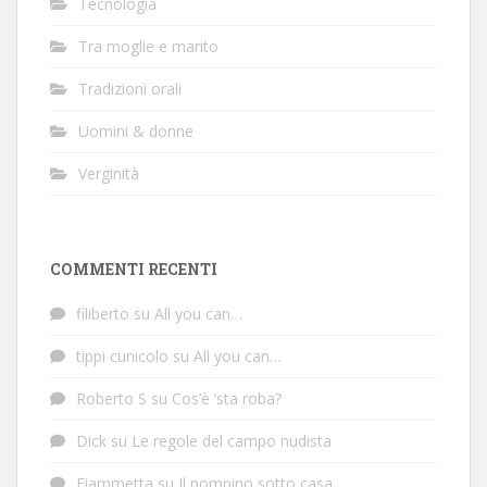
Tecnologia
Tra moglie e marito
Tradizioni orali
Uomini & donne
Verginità
COMMENTI RECENTI
filiberto
su
All you can…
tippi cunicolo
su
All you can…
Roberto S
su
Cos’è ‘sta roba?
Dick
su
Le regole del campo nudista
Fiammetta
su
Il pompino sotto casa