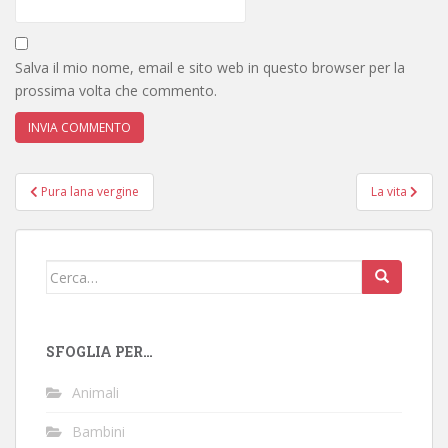
Salva il mio nome, email e sito web in questo browser per la
prossima volta che commento.
Navigazione
Pura lana vergine
La vita
articoli
Cerca:
SFOGLIA PER…
Animali
Bambini