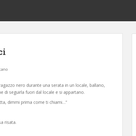
ci
tano
agazzo nero durante una serata in un locale, ballano,
pone di seguirla fuori dal locale e si appartano.
spetta, dimmi prima come ti chiami…”
a risata.