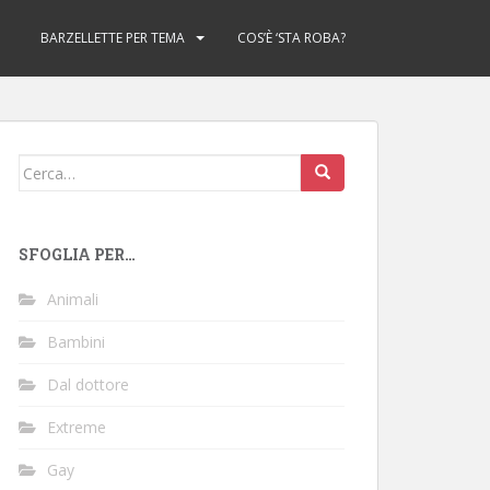
BARZELLETTE PER TEMA
COS’È ‘STA ROBA?
Cerca:
SFOGLIA PER…
Animali
Bambini
Dal dottore
Extreme
Gay