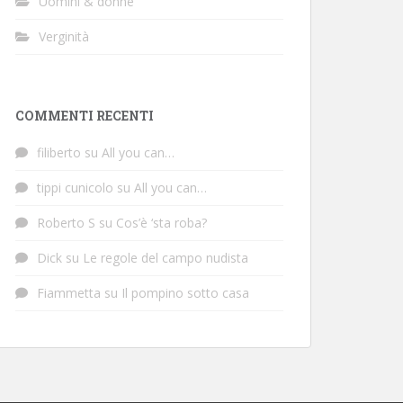
Uomini & donne
Verginità
COMMENTI RECENTI
filiberto
su
All you can…
tippi cunicolo
su
All you can…
Roberto S
su
Cos’è ‘sta roba?
Dick
su
Le regole del campo nudista
Fiammetta
su
Il pompino sotto casa