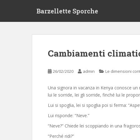
S
Barzellette Sporche
k
i
p
t
o
m
Cambiamenti climati
a
i
n
26/02/2020
admin
Le dimensioni con
c
o
Una signora in vacanza in Kenya conosce un r
n
lui le sorride, lei gli sorride, finché lui le pro
t
e
Lui si spoglia, lei si spoglia poi si ferma: “A
n
Lui risponde: “Neve.”
t
“Neve?” Chiede lei scoppiando in una fragoros
“Perché ridi?”