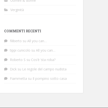
Uomini & donne
Verginità
COMMENTI RECENTI
filiberto
su
All you can…
tippi cunicolo
su
All you can…
Roberto S
su
Cos’è ‘sta roba?
Dick
su
Le regole del campo nudista
Fiammetta
su
Il pompino sotto casa