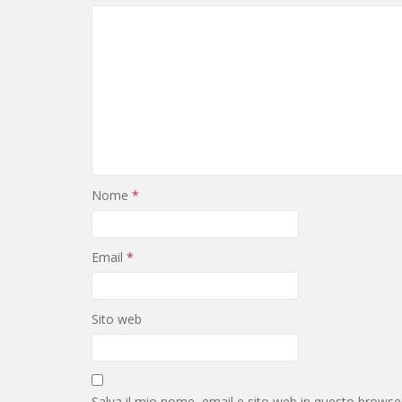
Nome
*
Email
*
Sito web
Salva il mio nome, email e sito web in questo brows