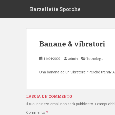
S
Barzellette Sporche
k
i
p
t
o
m
Banane & vibratori
a
i
n
11/04/2007
admin
Tecnologia
c
o
Una banana ad un vibratore: “Perché tremi? 
n
t
e
n
LASCIA UN COMMENTO
t
Il tuo indirizzo email non sarà pubblicato.
I campi obb
Commento
*