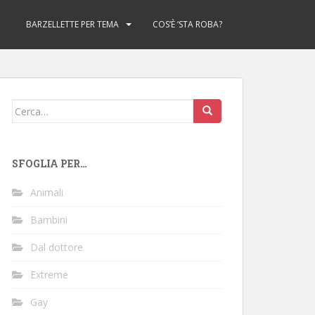
BARZELLETTE PER TEMA
COS’È ‘STA ROBA?
Cerca:
SFOGLIA PER…
Animali
Bambini
Dal dottore
Extreme
Gay