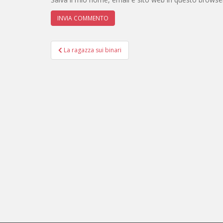
Navigazione
La ragazza sui binari
articoli