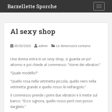
S
Barzellette Sporche
TOGGLE
k
i
p
t
Al sexy shop
o
m
a
05/03/2020
admin
Le dimensioni contano
i
n
Una donna entra in un sexy shop, si guarda un po’
c
attorno e poi chiede al commesso: “Vorrei dei vibratori.”
o
n
“Quale modello?”
t
“Quello rosa nella vetrinetta piccola, quello nero nella
e
vetrinetta grande e quello rosso là nell’angolo.”
n
t
Il commesso prende i primi due vibratori e li mette sul
banco: “Ecco signora, quello rosso però non posso
darglielo.”