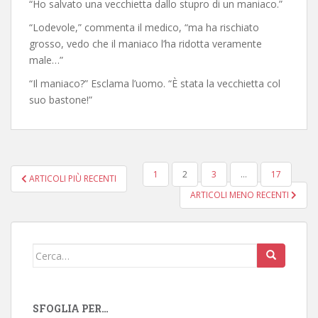
“Ho salvato una vecchietta dallo stupro di un maniaco.”
“Lodevole,” commenta il medico, “ma ha rischiato
grosso, vedo che il maniaco l’ha ridotta veramente
male…”
“Il maniaco?” Esclama l’uomo. “È stata la vecchietta col
suo bastone!”
NAVIGAZIONE
1
2
3
…
17
ARTICOLI PIÙ RECENTI
ARTICOLI
ARTICOLI MENO RECENTI
Cerca:
SFOGLIA PER…