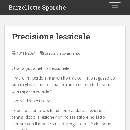
S
Barzellette Sporche
TOGGLE
k
i
p
t
Precisione lessicale
o
m
a
18/11/2021
Lascia un commento
i
n
Una ragazza nel confessionale:
c
o
“Padre, mi perdoni, ma ieri ho tradito il mio ragazzo col
n
suo migliore amico… ma sa, me lo dicono tutti, sono
t
una ragazza volatile.”
e
“Vorrai dire volubile?”
n
t
“E poi lo scorso weekend sono andata a lezione di
tennis, dopo la lezione non ho resistito e ho fatto
l’amore con il maestro nello spogliatoio… è che sono